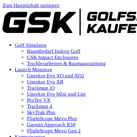
Zum Hauptinhalt springen
Golf Simulator
Raumbedarf Indoor Golf
GSK Impact Enclosures
Tischlerarbeiten & Raumausstattung
Launch Monitore
Uneekor Eye XO und XO2
Uneekor Eye XR
Trackman iO
Uneekor Eye Mini und Lite
ProTee VX
Trackman 4
SkyTrak Plus
FlightScope Mevo Plus
Garmin Approach R50
FlightScope Mevo Gen 2
Komponenten