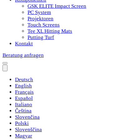
GSK ELITE Impact Screen
PC System
Projektoren
Touch Screens
Tee XL Hitting Mats
Putting Turf
Kontakt
Beratung anfragen
Deutsch
English
Français
Español
Italiano
Čeština
Slovenčina
Polski
Slovenščina
Magyar