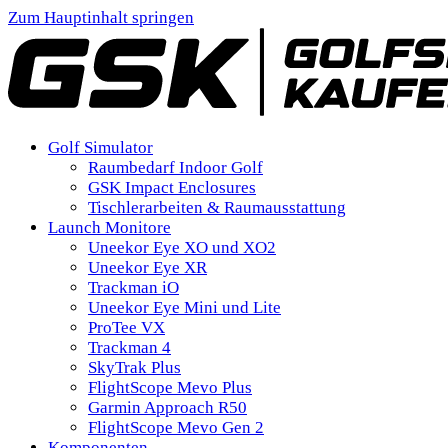
Zum Hauptinhalt springen
Golf Simulator
Raumbedarf Indoor Golf
GSK Impact Enclosures
Tischlerarbeiten & Raumausstattung
Launch Monitore
Uneekor Eye XO und XO2
Uneekor Eye XR
Trackman iO
Uneekor Eye Mini und Lite
ProTee VX
Trackman 4
SkyTrak Plus
FlightScope Mevo Plus
Garmin Approach R50
FlightScope Mevo Gen 2
Komponenten