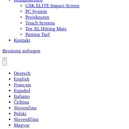
GSK ELITE Impact Screen
PC System
Projektoren
Touch Screens
Tee XL Hitting Mats
Putting Turf
Kontakt
Beratung anfragen
Deutsch
English
Français
Español
Italiano
Čeština
Slovenčina
Polski
Slovenščina
Magyar