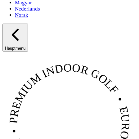
Magyar
Nederlands
Norsk
Hauptmenü
PREMIUM INDOOR GOLF  •  EUROPAS #1 GOLF SIMULATOR  •  