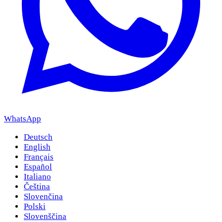
WhatsApp
Deutsch
English
Français
Español
Italiano
Čeština
Slovenčina
Polski
Slovenščina